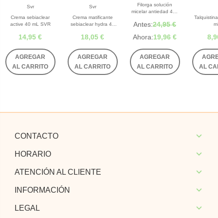
Filorga solución
Svr
Svr
micelar antiedad 400
Crema sebiaclear
Crema matificante
Talquistin
mL
Antes:
24,95 €
active 40 mL SVR
sebiaclear hydra 40
m
mL SVR
14,95 €
18,05 €
Ahora:
19,96 €
8,9
AGREGAR
AGREGAR
AGREGAR
AGR
AL CARRITO
AL CARRITO
AL CARRITO
AL CA
CONTACTO
HORARIO
ATENCIÓN AL CLIENTE
INFORMACIÓN
LEGAL