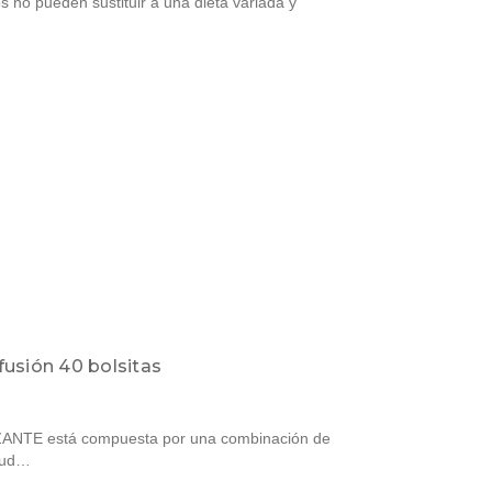
 no pueden sustituir a una dieta variada y
fusión 40 bolsitas
ANTE está compuesta por una combinación de
ayud…