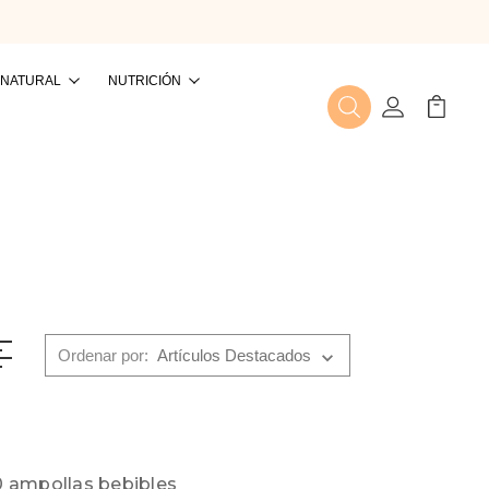
 NATURAL
NUTRICIÓN
Buscar
Mi Cuenta
Mi Carr
Ordenar por:
 ampollas bebibles