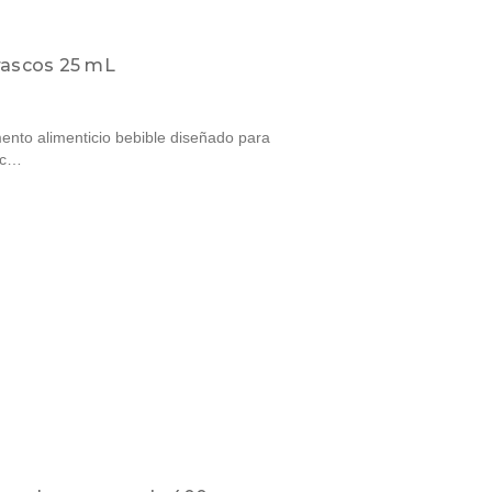
frascos 25 mL
nto alimenticio bebible diseñado para
a c…