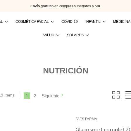
Envío gratuito
en compras superiores a
50€
AL
COSMÉTICA FACIAL
COVID-19
INFANTIL
MEDICINA
Buscar
SALUD
SOLARES
NUTRICIÓN
19 Items
1
2
Siguiente
FAES FARMA
Glucosport complet 20