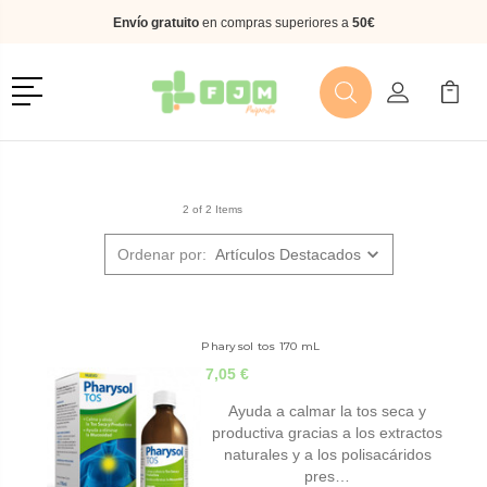
Envío gratuito
en compras superiores a
50€
Menú
Buscar
Mi Cuenta
Mi Ca
Buscar
2 of 2 Items
Ordenar por:
Pharysol tos 170 mL
7,05 €
Ayuda a calmar la tos seca y
productiva gracias a los extractos
naturales y a los polisacáridos
pres…