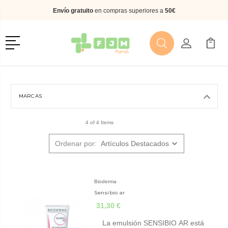
Envío gratuito
en compras superiores a
50€
Menú
Buscar
Mi Cuenta
Mi Ca
Buscar
MARCAS
4 of 4 Items
Ordenar por:
Bioderma
Sensibio ar
31,30 €
La emulsión SENSIBIO AR está