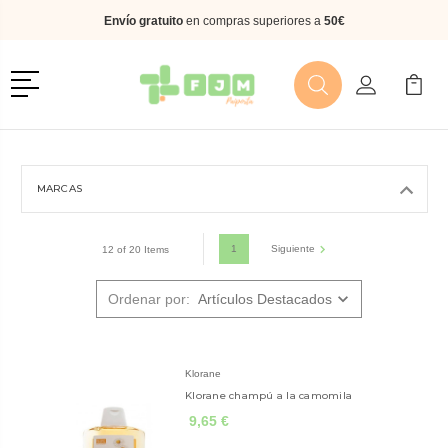
Envío gratuito
en compras superiores a
50€
Menú
Buscar
Mi Cuenta
Mi Ca
Buscar
MARCAS
1
Siguiente
12 of 20 Items
Ordenar por:
Klorane
Klorane champú a la camomila
9,65 €