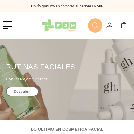
Envío gratuito
en compras superiores a
50€
Menú
Buscar
Mi Cuenta
Mi Ca
Buscar
RUTINAS FACIALES
Con las Mejores Marcas
Descubrir
LO ÚLTIMO EN COSMÉTICA FACIAL