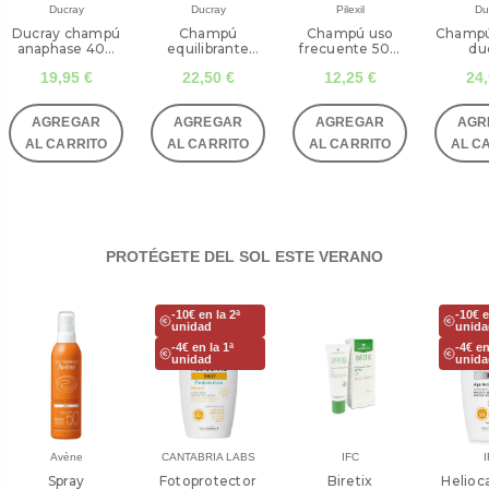
Ducray
Ducray
Pilexil
Du
Ducray champú
Champú
Champú uso
Champú
anaphase 400
equilibrante
frecuente 500
du
mL
ducray
mL pilexil
19,95 €
22,50 €
12,25 €
24,
AGREGAR
AGREGAR
AGREGAR
AGR
AL CARRITO
AL CARRITO
AL CARRITO
AL C
PROTÉGETE DEL SOL ESTE VERANO
-10€ en la 2ª
-10€ e
unidad
unida
-4€ en la 1ª
-4€ en
unidad
unida
Avène
CANTABRIA LABS
IFC
I
Spray
Fotoprotector
Biretix
Helioc