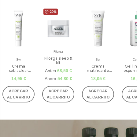
-20%
Filorga
Filorga sleep &
Svr
Svr
Ce
lift
Crema
Crema
Gel li
sebiaclear
Antes:
68,50 €
matificante
espum
active 40 mL
sebiaclear hydra
mL c
14,95 €
Ahora:
54,80 €
18,05 €
16,
SVR
40 mL SVR
AGREGAR
AGREGAR
AGREGAR
AGR
AL CARRITO
AL CARRITO
AL CARRITO
AL C