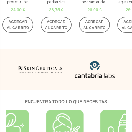
proteCCión
pediatrics
hydramat day
age act
solar 50+ 200
mineral 50 mL
SPF 30 fluido 50
SPF 5
24,30 €
28,75 €
26,00 €
29,
mL avène
360º heliocare
mL
AGREGAR
AGREGAR
AGREGAR
AGR
AL CARRITO
AL CARRITO
AL CARRITO
AL C
ENCUENTRA TODO LO QUE NECESITAS