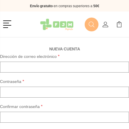
Envío gratuito
en compras superiores a
50€
Menú
Buscar
Mi Cuenta
Mi Ca
Buscar
NUEVA CUENTA
*
Dirección de correo electrónico
*
Contraseña
*
Confirmar contraseña