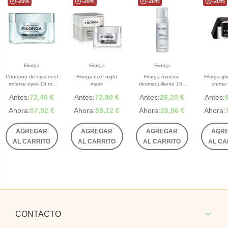
-20%
-20%
-20%
-20%
Filorga
Filorga
Filorga
Contorno de ojos ncef
Filorga ncef-night
Filorga mousse
Filorga gl
reverse eyes 15 mL
mask
desmaquillante 150
crema
filorga
mL
Antes:
72,40 €
Antes:
73,90 €
Antes:
26,20 €
Antes:
Ahora:
57,92 €
Ahora:
59,12 €
Ahora:
20,96 €
Ahora:
AGREGAR
AGREGAR
AGREGAR
AGR
AL CARRITO
AL CARRITO
AL CARRITO
AL CA
CONTACTO